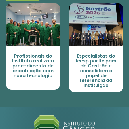
 do
Especialistas do
Especialistas 
izam
Icesp participam
Icesp apresen
 de
do Gastrão e
estudos em
com
consolidam o
eventos
gia
papel de
internacionai
referência da
sobre cânce
Instituição