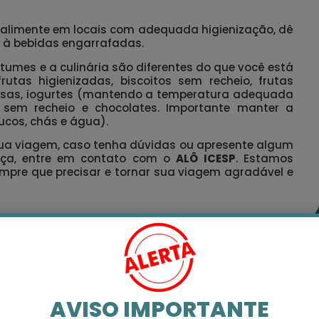
e alimente em locais com adequada higienização, dê
e à bebidas engarrafadas.
stumes e a culinária são diferentes do que você está
as higienizadas, biscoitos sem recheio, frutas
nosas, iogurtes (mantendo a temperatura adequada
 sem recheio e chocolates. Importante manter a
ucos, chás e água).
ua viagem, caso tenha dúvidas ou apresente algum
ça, entre em contato com o
ALÔ ICESP
. Estamos
empre que precisar e tornar sua viagem agradável e
AVISO IMPORTANTE