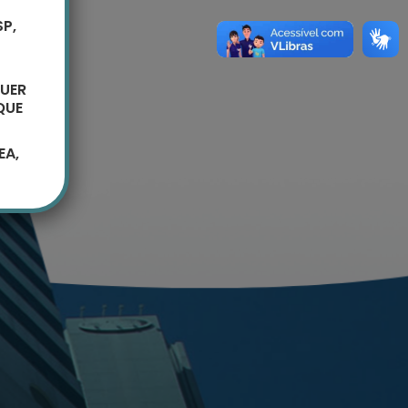
P,
UER
QUE
EA,