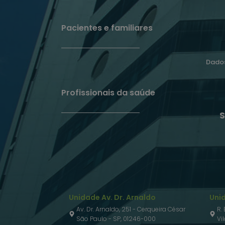
Pacientes e familiares
Dados
Profissionais da saúde
S
Unidade Av. Dr. Arnaldo
Uni
Av. Dr. Arnaldo, 251 - Cerqueira César
R.
São Paulo - SP, 01246-000
Vi