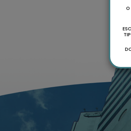
O
ES
TI
DO