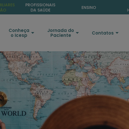
ta
ILIARES
PROFISSIONAIS
ENSINO
ÇÃO
DA SAÚDE
Conheça
Jornada do
Contatos
o Icesp
Paciente