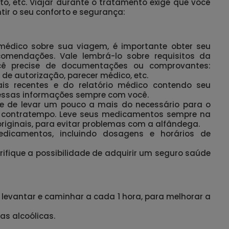
ito, etc. Viajar durante o tratamento exige que você
r o seu conforto e segurança:
 médico sobre sua viagem, é importante obter seu
comendações. Vale lembrá-lo sobre requisitos da
cê precise de documentações ou comprovantes:
 de autorização, parecer médico, etc.
s recentes e do relatório médico contendo seu
essas informações sempre com você.
-se de levar um pouco a mais do necessário para o
 contratempo. Leve seus medicamentos sempre na
ginais, para evitar problemas com a alfândega.
dicamentos, incluindo dosagens e horários de
erifique a possibilidade de adquirir um seguro saúde
se levantar e caminhar a cada 1 hora, para melhorar a
as alcoólicas.