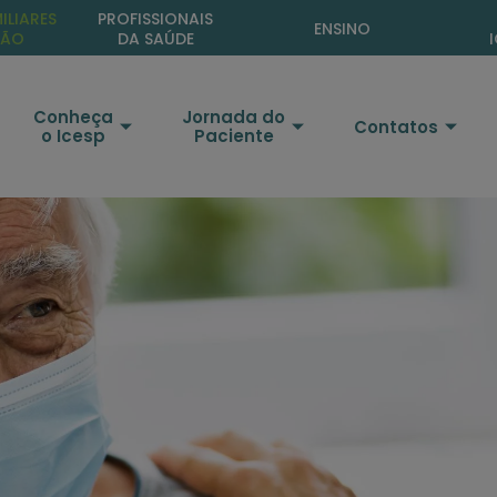
ta
ILIARES
PROFISSIONAIS
ENSINO
ÇÃO
DA SAÚDE
Conheça
Jornada do
Contatos
o Icesp
Paciente