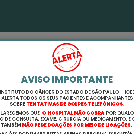
AVISO IMPORTANTE
 INSTITUTO DO CÂNCER DO ESTADO DE SÃO PAULO – ICES
ALERTA TODOS OS SEUS PACIENTES E ACOMPANHANTES
SOBRE
TENTATIVAS DE GOLPES TELEFÔNICOS.
CLARECEMOS QUE
O HOSPITAL NÃO COBRA
POR QUALQ
PO DE CONSULTA, EXAME, CIRURGIA OU MEDICAMENTO, E 
TAMBÉM
NÃO PEDE DOAÇÕES POR MEIO DE LIGAÇÕES.
AÇÕES PODEM SER FEITAS APENAS DE FORMA ESPONTÂN