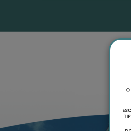
O
ES
TI
DO