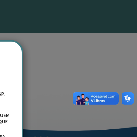
P,
UER
QUE
EA,