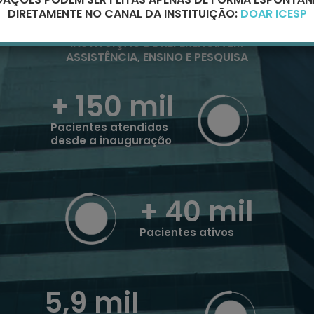
DIRETAMENTE NO CANAL DA INSTITUIÇÃO:
DOAR ICESP
INSTITUIÇÃO DE REFERÊNCIA EM
ASSISTÊNCIA, ENSINO E PESQUISA
+ 150
mil
Pacientes atendidos
desde a inauguração
+ 40
mil
Pacientes ativos
5,9
mil