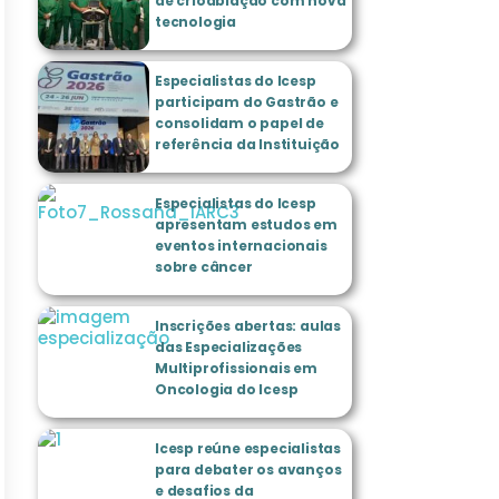
de crioablação com nova
tecnologia
Especialistas do Icesp
participam do Gastrão e
consolidam o papel de
referência da Instituição
Especialistas do Icesp
apresentam estudos em
eventos internacionais
sobre câncer
Inscrições abertas: aulas
das Especializações
Multiprofissionais em
Oncologia do Icesp
Icesp reúne especialistas
para debater os avanços
e desafios da