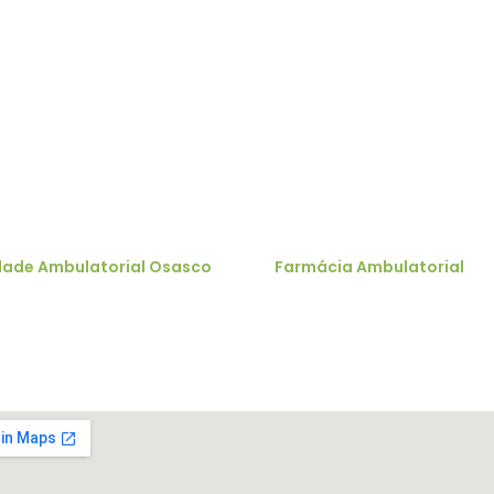
obre o estacionamento Unidade Av. Dr. Arnald
COMO CHEGAR
dade Ambulatorial Osasco
Farmácia Ambulatorial
 Benedito Américo de Oliveira, 122 -
R. da Consolação, 2049 -
la Yara, Osasco - SP - 06028-080
Consolação, São Paulo - SP, 01
100
 no mapa
Ver no mapa