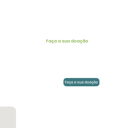
Editais Icesp/FFM
o
Faça a sua doação
301-
Faça a sua doação