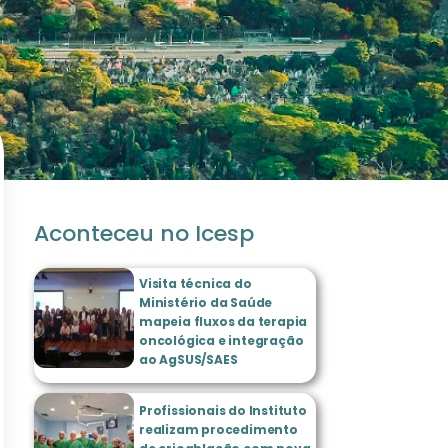
Aconteceu no Icesp
Visita técnica do
Ministério da Saúde
mapeia fluxos da terapia
oncológica e integração
ao AgSUS/SAES
Profissionais do Instituto
realizam procedimento