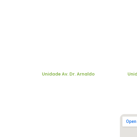
Profissionais da saúde
S
Unidade Av. Dr. Arnaldo
Uni
Av. Dr. Arnaldo, 251 - Cerqueira César
R.
São Paulo - SP, 01246-000
Vi
Ver no mapa
Ver