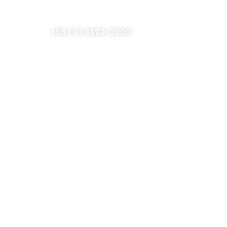
+55 (11) 3893-2000
Trabalhe conosco
Atendimento à imprensa
mácia