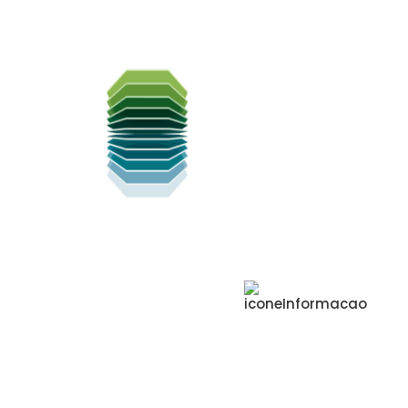
INSTITUIÇÃO DE REFERÊNCIA EM
ASSISTÊNCIA, ENSINO E PESQUISA
+ 150
mil
Pacientes atendidos
desde a inauguração