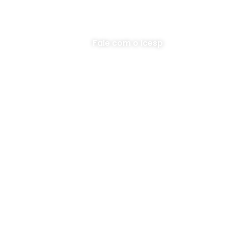
Fale com o Icesp
Institucional
Pacientes e familiares
Dados