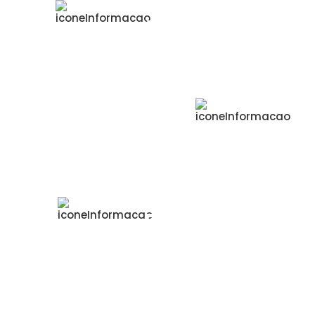
+ 40
mil
Pacientes ativos
5,9
mil
Colaboradores e
prestadores de serviços
520
Leitos operacionais
 de fevereiro/2026 – Matriz, Unidade Ambulatorial de Osasco, Far
Ambulatorial e Itaci