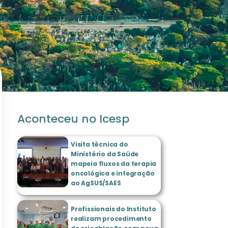
Aconteceu no Icesp
Visita técnica do
Ministério da Saúde
mapeia fluxos da terapia
oncológica e integração
ao AgSUS/SAES
Profissionais do Instituto
realizam procedimento