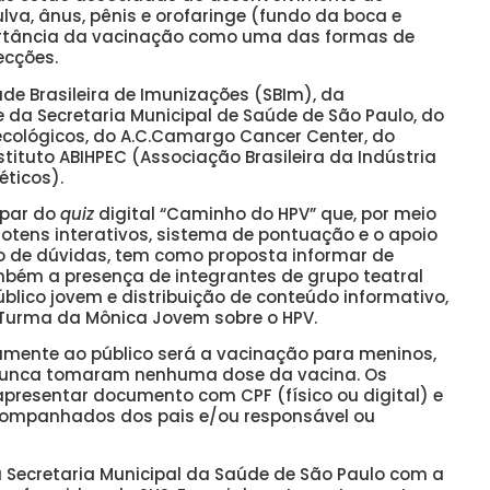
ulva, ânus, pênis e orofaringe (fundo da boca e
portância da vacinação como uma das formas de
ecções.
ade Brasileira de Imunizações (SBIm), da
 da Secretaria Municipal de Saúde de São Paulo, do
ecológicos, do A.C.Camargo Cancer Center, do
stituto ABIHPEC (Associação Brasileira da Indústria
éticos).
ipar do
quiz
digital “Caminho do HPV” que, por meio
otens interativos, sistema de pontuação e o apoio
to de dúvidas, tem como proposta informar de
bém a presença de integrantes de grupo teatral
lico jovem e distribuição de conteúdo informativo,
 Turma da Mônica Jovem sobre o HPV.
amente ao público será a vacinação para meninos,
e nunca tomaram nenhuma dose da vacina. Os
presentar documento com CPF (físico ou digital) e
companhados dos pais e/ou responsável ou
a Secretaria Municipal da Saúde de São Paulo com a