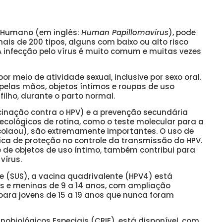
s Humano (em inglês:
Human Papillomavirus
), pode
ais de 200 tipos, alguns com baixo ou alto risco
A infecção pelo vírus é muito comum e muitas vezes
r meio de atividade sexual, inclusive por sexo oral.
pelas mãos, objetos íntimos e roupas de uso
ilho, durante o parto normal.
cinação contra o HPV) e a prevenção secundária
ecológicos de rotina, como o teste molecular para a
olaou), são extremamente importantes. O uso de
ica de proteção no controle da transmissão do HPV.
e de objetos de uso íntimo, também contribui para
vírus.
e (SUS), a vacina quadrivalente (HPV4) está
s e meninas de 9 a 14 anos, com ampliação
para jovens de 15 a 19 anos que nunca foram
obiológicos Especiais (CRIE), está disponível, com