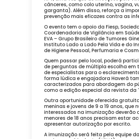
cânceres, como colo uterino, vagina, v
garganta). Além disso, reforça a im
prevenção mais eficazes contra as inf
O evento tem o apoio da Fiesp, Socied
Coordenadoria de Vigilância em Saúde
EVA – Grupo Brasileiro de Tumores Gin
Instituto Lado a Lado Pela Vida e do In
de Higiene Pessoal, Perfumaria e Cosm
Quem passar pelo local, poderá partic
de perguntas de múltipla escolha em t
de especialistas para o esclarecimen
forma lúdica e engajadora Haverá tam
caracterizados para abordagem do púb
como a edição especial da revista da
Outra oportunidade oferecida gratuit
meninas e jovens de 9 a 19 anos, qu
interessados na imunização deverão a
menores de 18 anos precisam estar a
apresentar autorização por escrito.
A imunização será feita pela equipe d