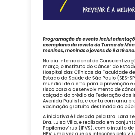
Programação do evento inclui orientaçõe
exemplares da revista da Turma da Môn
meninos, meninas e jovens de 9 a 19 a
No dia Internacional de Conscientiza
março, o Instituto do Câncer do Estad
Hospital das Clínicas da Faculdade de
Estado da Saúde de São Paulo (SES-S
mundial de alerta para a prevenção e d
risco para o desenvolvimento de câncer
calçada do prédio da Federação das In
Avenida Paulista, e conta com uma pro
vacinação gratuita destinada ao públi
A iniciativa é liderada pela Dra. Lara T
Dra. Luisa Villa, e realizada em conjun
Papilomavírus (IPVS), com o intuito d
HPV, uma vez que as infecções pelo v