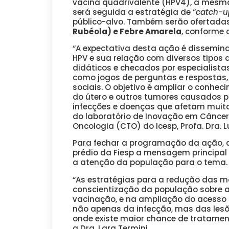
vacina quadrivalente (HPV4), a mesma 
será seguida a estratégia de “
catch-u
público-alvo. Também serão ofertada
Rubéola) e Febre Amarela
, conforme 
“A expectativa desta ação é dissemin
HPV e sua relação com diversos tipos 
didáticos e checados por especialista
como jogos de perguntas e respostas,
sociais. O objetivo é ampliar o conhe
do útero e outros tumores causados p
infecções e doenças que afetam muita
do laboratório de Inovação em Câncer
Oncologia (CTO) do Icesp, Profa. Dra. Lu
Para fechar a programação da ação, d
prédio da Fiesp a mensagem principa
a atenção da população para o tema.
“As estratégias para a redução das mo
conscientização da população sobre a
vacinação, e na ampliação do acesso 
não apenas da infecção, mas das lesõ
onde existe maior chance de tratament
a Dra. Lara Termini.