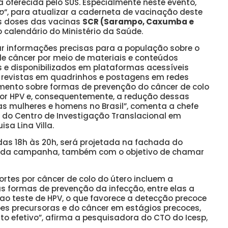
oferecida pelo SUS. Especialmente neste evento,
p
“, para atualizar a caderneta de vacinação deste
s doses das vacinas
SCR (Sarampo, Caxumba e
o calendário do Ministério da Saúde.
ar informações precisas para a população sobre o
de câncer por meio de materiais e conteúdos
s e disponibilizados em plataformas acessíveis
 revistas em quadrinhos e postagens em redes
cimento sobre formas de prevenção do câncer de colo
or HPV e, consequentemente, a redução dessas
s mulheres e homens no Brasil”, comenta a chefe
 do Centro de Investigação Translacional em
isa Lina Villa.
as 18h às 20h, será projetada na fachada do
l da campanha, também com o objetivo de chamar
rtes por câncer de colo do útero incluem a
s formas de prevenção da infecção, entre elas a
ao teste de HPV, o que favorece a detecção precoce
es precursoras e do câncer em estágios precoces,
o efetivo”, afirma a pesquisadora do CTO do Icesp,