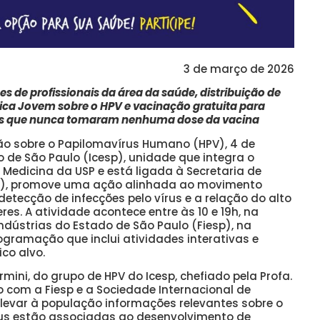
3 de março de 2026
s de profissionais da área da saúde, distribuição de
ica Jovem sobre o HPV e vacinação gratuita para
nos que nunca tomaram nenhuma dose da vacina
ção sobre o Papilomavírus Humano (HPV), 4 de
o de São Paulo (Icesp), unidade que integra o
 Medicina da USP e está ligada à Secretaria de
P), promove uma ação alinhada ao movimento
etecção de infecções pelo vírus e a relação do alto
es. A atividade acontece entre às 10 e 19h, na
dústrias do Estado de São Paulo (Fiesp), na
gramação que inclui atividades interativas e
co alvo.
ermini, do grupo de HPV do Icesp, chefiado pela Profa.
to com a Fiesp e a Sociedade Internacional de
e levar à população informações relevantes sobre o
írus estão associadas ao desenvolvimento de