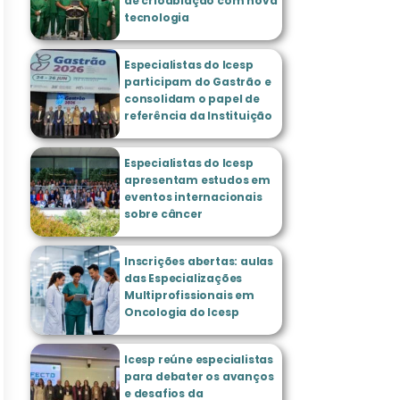
de crioablação com nova
tecnologia
Especialistas do Icesp
participam do Gastrão e
consolidam o papel de
referência da Instituição
Especialistas do Icesp
apresentam estudos em
eventos internacionais
sobre câncer
Inscrições abertas: aulas
das Especializações
Multiprofissionais em
Oncologia do Icesp
Icesp reúne especialistas
para debater os avanços
e desafios da