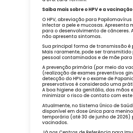
Saiba mais sobre o HPV e a vacinação
O HPV, abreviação para Papilomavíru
infectar a pele e mucosas. Apresenta m
para o desenvolvimento de cânceres. 
não apresenta sintomas.
Sua principal forma de transmissão é po
Mais raramente, pode ser transmitido 
pessoal contaminados e de mãe para f
A prevenção primária (por meio da va
(realização de exames preventivos gin
detecção do HPV e o exame de Papanic
preservativos é considerado uma prát
A boa higiene da genitália, das mãos 
minimizar o risco de contato com este 
Atualmente, no Sistema Único de Saúd
disponível em dose única para menino
temporária (até 30 de junho de 2026) 
vacinados.
Já nos Centros de Referência para Imun