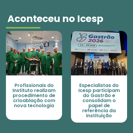
Aconteceu no Icesp
s do
Especialistas do
Especialistas 
lizam
Icesp participam
Icesp apresen
o de
do Gastrão e
estudos em
 com
consolidam o
eventos
ogia
papel de
internaciona
referência da
sobre cânce
Instituição