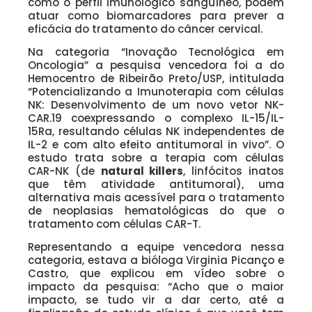
como o perfil imunológico sanguíneo, podem
atuar como biomarcadores para prever a
eficácia do tratamento do câncer cervical.
Na categoria “Inovação Tecnológica em
Oncologia” a pesquisa vencedora foi a do
Hemocentro de Ribeirão Preto/USP, intitulada
“Potencializando a Imunoterapia com células
NK: Desenvolvimento de um novo vetor NK-
CAR.19 coexpressando o complexo IL-15/IL-
15Ra, resultando células NK independentes de
IL-2 e com alto efeito antitumoral in vivo”. O
estudo trata sobre a terapia com células
CAR-NK (de
natural killers
, linfócitos inatos
que têm atividade antitumoral), uma
alternativa mais acessível para o tratamento
de neoplasias hematológicas do que o
tratamento com células CAR-T.
Representando a equipe vencedora nessa
categoria, estava a bióloga Virginia Picanço e
Castro, que explicou em vídeo sobre o
impacto da pesquisa: “Acho que o maior
impacto, se tudo vir a dar certo, até a