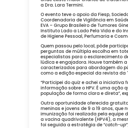
a Dra. Lara Termini.
O evento teve o apoio da Fiesp, Socied
Coordenadoria de Vigilância em Saúde
EVA – Grupo Brasileiro de Tumores Gin
Instituto Lado a Lado Pela Vida e do In
de Higiene Pessoal, Perfumaria e Cosm
Quem passou pelo local, pôde particip
perguntas de múltipla escolha em tote
especialistas para o esclarecimento 
lúdica e engajadora. Houve também a 
caracterizados para abordagem do púb
como a edição especial da revista da
“Participei do
quiz
e achei a iniciativa
informação sobre o HPV. É uma ação qu
população de forma clara e direta”, ex
Outra oportunidade oferecida gratuit
meninas e jovens de 9 a 19 anos, qu
imunização foi realizada pela equipe 
a vacina quadrivalente (HPV4), a mesm
foi seguida a estratégia de “
catch-up