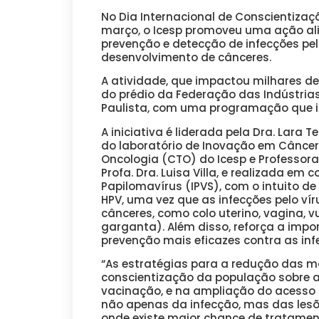
No Dia Internacional de Conscientiza
março, o Icesp promoveu uma ação al
prevenção e detecção de infecções pelo 
desenvolvimento de cânceres.
A atividade, que impactou milhares de
do prédio da Federação das Indústrias
Paulista, com uma programação que inc
A iniciativa é liderada pela Dra. Lara 
do laboratório de Inovação em Câncer
Oncologia (CTO) do Icesp e Professora
Profa. Dra. Luisa Villa, e realizada em
Papilomavírus (IPVS), com o intuito d
HPV, uma vez que as infecções pelo v
cânceres, como colo uterino, vagina, v
garganta). Além disso, reforça a im
prevenção mais eficazes contra as inf
“As estratégias para a redução das mo
conscientização da população sobre a
vacinação, e na ampliação do acesso 
não apenas da infecção, mas das lesõ
onde existe maior chance de tratament