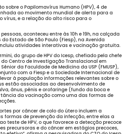
ção sobre o Papilomavírus Humano (HPV), 4 de
inhada ao movimento mundial de alerta para a
vírus, e a relação do alto risco para o
 pessoas, aconteceu entre às 10h e 19h, na calçada
 do Estado de São Paulo (Fiesp), na Avenida
luiu atividades interativas e vacinação gratuita.
Termini, do grupo de HPV do Icesp, chefiado pela chefe
 do Centro de Investigação Translacional em
 Sênior da Faculdade de Medicina da USP (FMUSP),
 conjunto com a Fiesp e a Sociedade Internacional de
e levar à população informações relevantes sobre o
írus estão associadas ao desenvolvimento de
ulva, ânus, pênis e orofaringe (fundo da boca e
portância da vacinação como uma das formas de
ecções.
rtes por câncer de colo do útero incluem a
s formas de prevenção da infecção, entre elas a
ao teste de HPV, o que favorece a detecção precoce
es precursoras e do câncer em estágios precoces,
o efetivo”, afirma a pesquisadora do CTO do Icesp,