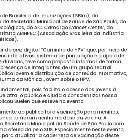
ade Brasileira de Imunizações (SBIm), da
 da Secretaria Municipal de Saúde de São Paulo, do
ecológicos, do A.C. Camargo
Cancer Center
, do
stituto ABIHPEC (Associação Brasileira da Indústria
éticos).
ar do
quiz
digital “Caminho do HPV” que, por meio de
ns interativos, sistema de pontuação e o apoio de
de dúvidas, teve como proposta informar de forma
presença de integrantes de um grupo teatral
lico jovem e distribuição de conteúdo informativo,
 Turma da Mônica Jovem sobre o HPV.
 fundamental, pois facilita o acesso dos jovens à
e atrai o público e ajuda a conscientizar nossa
plicou Suelen que esteve no evento.
amente ao público foi a vacinação para meninos,
e nunca tomaram nenhuma dose da vacina. A
da Secretaria Municipal da Saúde de São Paulo com
a oferecida pelo SUS. Especialmente neste evento,
”, para atualizar a caderneta de vacinação deste