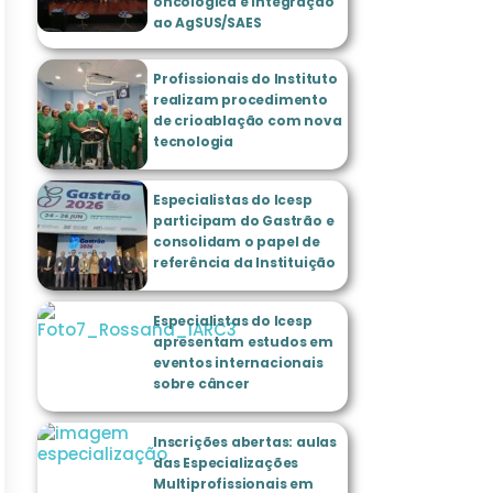
oncológica e integração
ao AgSUS/SAES
Profissionais do Instituto
realizam procedimento
de crioablação com nova
tecnologia
Especialistas do Icesp
participam do Gastrão e
consolidam o papel de
referência da Instituição
Especialistas do Icesp
apresentam estudos em
eventos internacionais
sobre câncer
Inscrições abertas: aulas
das Especializações
Multiprofissionais em