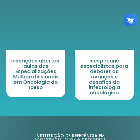
s:
Icesp reúne
Profissionais do
especialistas para
Instituto
s
debater os
participam do
is
avanços e
Ganepão 2026,
o
desafios da
maior evento de
infectologia
Nutrição na
oncológica
América Latina
INSTITUIÇÃO DE REFERÊNCIA EM
ASSISTÊNCIA, ENSINO E PESQUISA