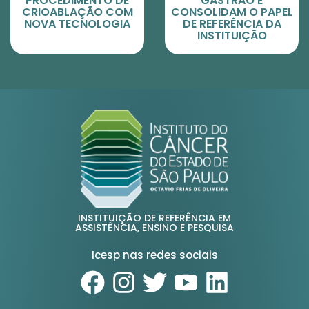
DE
GASTRÃO E
ESTUDOS EM EVEN
OM
CONSOLIDAM O PAPEL
INTERNACIONAIS S
IA
DE REFERÊNCIA DA
CÂNCER
INSTITUIÇÃO
INSTITUIÇÃO DE REFERÊNCIA EM
ASSISTÊNCIA, ENSINO E PESQUISA
Icesp nas redes sociais