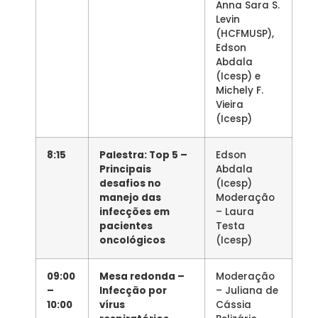
Anna Sara S.
Levin
(HCFMUSP),
Edson
Abdala
(Icesp) e
Michely F.
Vieira
(Icesp)
8:15
Palestra: Top 5 –
Edson
Principais
Abdala
desafios no
(Icesp)
manejo das
Moderação
infecções em
– Laura
pacientes
Testa
oncológicos
(Icesp)
09:00
Mesa redonda –
Moderação
–
Infecção por
– Juliana de
10:00
vírus
Cássia