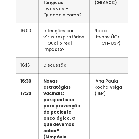
fúngicas
(GRAACC)
invasivas –
Quando e como?
16:00
Infecções por
Nadia
vírus respiratórios
Litvnov (ICr
– Qual o real
– HCFMUSP)
impacto?
16:15
Discussão
16:30
Novas
Ana Paula
–
estratégias
Rocha Veiga
17:30
vacinais:
(IIER)
perspectivas
para prevenção
do paciente
oncológico. O
que devemos
saber?
(Simpósio