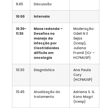
9:45
Discussão
10:00
Intervalo
10:30-
Mesa redonda –
Moderação:
11:30
Desafios no
Odeli N E
manejo da
Sejas
infecção por
(Icesp),
Clostridioides
Juliana
difficile em
Framil (ICr –
oncologia
HCFMUSP)
10:30
Diagnóstico
Ana Paula
Cury
(HCFMUSP)
10:45
Atualização do
Adriana S. G.
tratamento
Kono Magri
(Icesp)