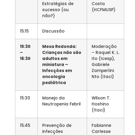
Estratégias de
Costa
sucesso (ou
(HCFMUSP)
não?)
15:15
Discussão
15:30
Mesa Redonda:
Moderação
–
Crianças não são
– Raquel K. L.
16:30
adultos em
Ito (Icesp),
miniatura –
Gabriele
Infecções em
Zamperlini
oncologia
Nto (Itaci)
pediátrica
15:30
Manejo da
Wilson T.
Neutropenia Febril
Hoshino
(Itaci)
15:45
Prevenção de
Fabianne
infecções
Carlesse