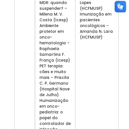
MDR: quando
Lopes
suspender? –
(HCFMUSP)
Milena M. V.
Imunização em
Costa (Icesp)
pacientes
Ambiente
oncológicos –
protetor em
Amanda N. Lara
onco-
(HCFMUSP)
hematologia –
Raphaela
Samartins F.
França (Icesp)
PET terapia:
cães e muito
mais – Priscila
C. P. Germano
(Hospital Nove
de Julho)
Humanização
em onco-
pediatria: o
papel do
controlador de