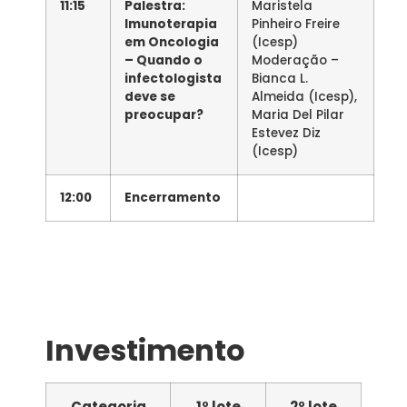
11:15
Palestra:
Maristela
Imunoterapia
Pinheiro Freire
em Oncologia
(Icesp)
– Quando o
Moderação –
infectologista
Bianca L.
deve se
Almeida (Icesp),
preocupar?
Maria Del Pilar
Estevez Diz
(Icesp)
12:00
Encerramento
Investimento
Categoria
1º lote
2º lote