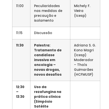
11:00
Peculiaridades
Michely F.
nas medidas de
Vieira
precaução e
(Icesp)
isolamento
11:15
Discussão
11:30
Palestra:
Adriana S. G.
Tratamento de
Kono Magri
candidíase
(Icesp)
invasiva em
Moderador
oncologia –
– Thaís
novas drogas,
Guimarães
novos desafios
(HCFMUSP)
12:30
Uso da
–
rezafungina na
13:30
prática clínica
(Simpósio
Satélite