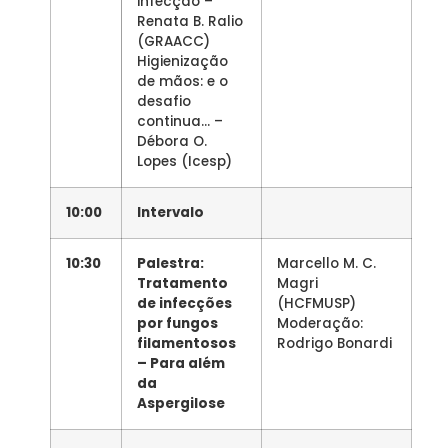
infecção –
Renata B. Ralio
(GRAACC)
Higienização
de mãos: e o
desafio
continua… –
Débora O.
Lopes (Icesp)
10:00
Intervalo
10:30
Palestra:
Marcello M. C.
Tratamento
Magri
de infecções
(HCFMUSP)
por fungos
Moderação:
filamentosos
Rodrigo Bonardi
– Para além
da
Aspergilose