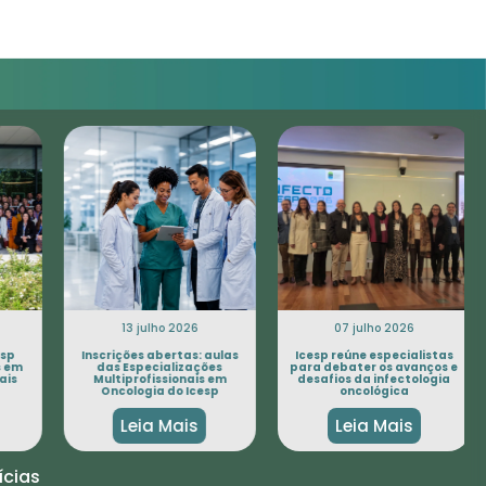
13 julho 2026
07 julho 2026
sp
Inscrições abertas: aulas
Icesp reúne especialistas
 em
das Especializações
para debater os avanços e
is
Multiprofissionais em
desafios da infectologia
Oncologia do Icesp
oncológica
Leia Mais
Leia Mais
ícias