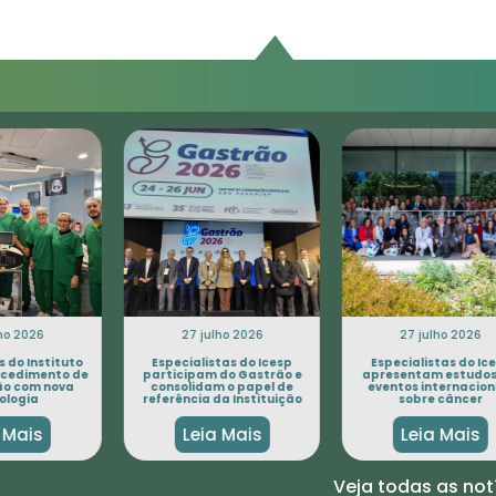
ta
ho 2026
27 julho 2026
27 julho 2026
 do Instituto
Especialistas do Icesp
Especialistas do Ice
cedimento de
participam do Gastrão e
apresentam estudos
o com nova
consolidam o papel de
eventos internaciona
logia
referência da Instituição
sobre câncer
 Mais
Leia Mais
Leia Mais
Veja todas as not