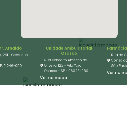
mil
Pacientes ativos
mil
Dr. Arnaldo
Unidade Ambulatorial
Farmácia
Osasco
Colaboradores e
o, 251 - Cerqueira
Rua da C
prestadores de serviços
Rua Benedito Américo de
Consola
Oliveira, 122 - Vila Yara
SP, 01246-000
São Paulo
Osasco - SP - 06028-080
a
Ver no m
Ver no mapa
Leitos operacionais
 de fevereiro/2026 – Matriz, Unidade Ambulatorial de Osasco, Far
Ambulatorial e Itaci