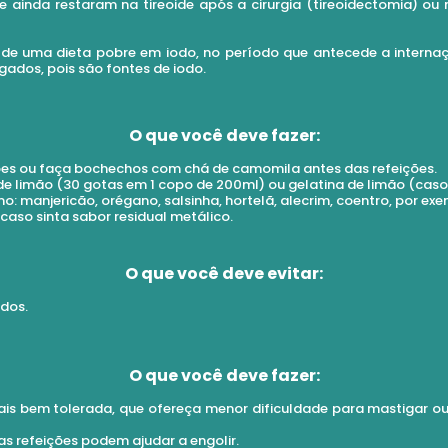
e ainda restaram na tireoide após a cirurgia (tireoidectomia) ou
de uma dieta pobre em iodo, no período que antecede a internação
gados, pois são fontes de iodo.
O que você deve fazer:
ões ou faça bochechos com chá de camomila antes das refeições.
de limão (30 gotas em 1 copo de 200ml) ou gelatina de limão (caso
: manjericão, orégano, salsinha, hortelã, alecrim, coentro, por exe
 caso sinta sabor residual metálico.
O que você deve evitar:
dos.
O que você deve fazer:
mais bem tolerada, que ofereça menor dificuldade para mastigar ou
s refeições podem ajudar a engolir.