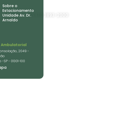
Sobre o
Estacionamento
+55 (11) 3893-2000
Unidade Av. Dr.
Arnaldo
 Ambulatorial
Trabalhe conosco
onsolação, 2049 -
ção
 -SP - 01301-100
apa
Atendimento à imprensa
mácia