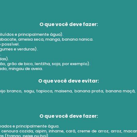
O que você deve fazer:
luídos e principalmente água).
o, abacate, ameixa seca, manga, banana nanica.
possível.
gumes e verduras).
.
das).
, grão de bico, lentilha, soja, por exemplo).
tado, mingau de aveia.
O que você deve evitar:
ueijo branco, sagu, tapioca, maisena, banana prata, banana maç
O que você deve fazer:
oados e principalmente água.
, cenoura cozida, aipim, inhame, cará, creme de arroz, arroz, maca
s (frango, peixe ou boi).