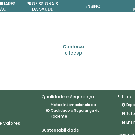
ILIARES
PROFISSIONAIS
ENSINO
ÇÃO
DA SAÚDE
Conheça
o Icesp
 Icesp
Qualidade e Segurança
Estrutu
Metas Internacionais da
Espe
a
Qualidade e Segurança do
Seto
Paciente
Ensi
e Valores
Sustentabilidade
Icesp 