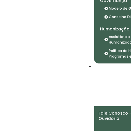
Governança
Modelo de 
Conselho Dir
Humanização
Assistência
Humanizad
Política de
Programas 
Baixe o aplicativo Portal do
Paciente HC
Contatos
Fale Conosco 
Ouvidoria