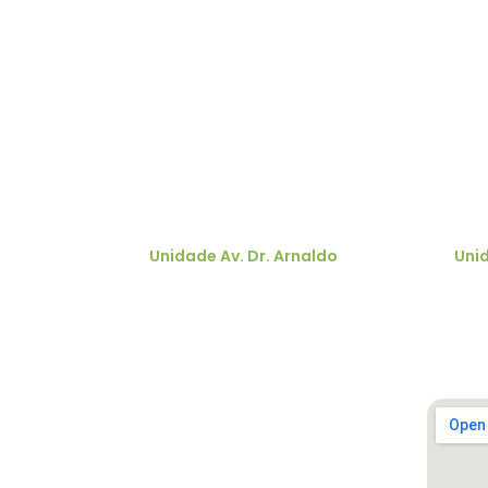
Profissionais da saúde
S
Unidade Av. Dr. Arnaldo
Uni
Av. Dr. Arnaldo, 251 - Cerqueira César
R.
São Paulo - SP, 01246-000
Vi
Ver no mapa
Ver