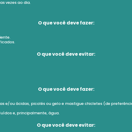
as vezes ao dia.
O que você deve fazer:
iente.
ificados.
O que você deve evitar:
O que você deve fazer:
as e/ou ácidas, picolés ou gelo e mastigue chicletes (de preferên
luídos e, principalmente, água.
O que você deve evitar: