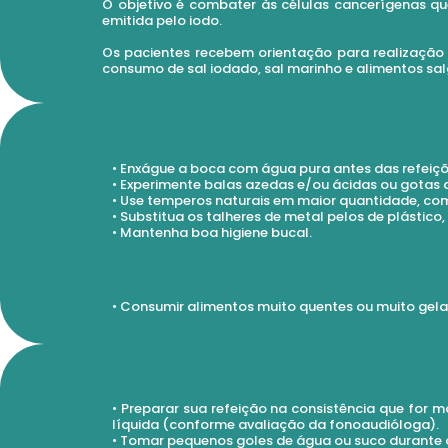
O objetivo é combater às células cancerígenas qu
emitida pelo iodo.
Os pacientes recebem orientação para realização 
consumo de sal iodado, sal marinho e alimentos sal
• Enxágue a boca com água pura antes das refeiç
• Experimente balas azedas e/ou ácidas ou gotas 
• Use temperos naturais em maior quantidade, como
• Substitua os talheres de metal pelos de plástico,
• Mantenha boa higiene bucal.
• Consumir alimentos muito quentes ou muito gela
• Preparar sua refeição na consistência que for 
líquida (conforme avaliação da fonoaudióloga).
• Tomar pequenos goles de água ou suco durante a