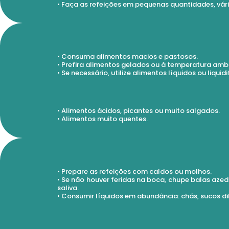
• Faça as refeições em pequenas quantidades, vári
• Consuma alimentos macios e pastosos.
• Prefira alimentos gelados ou à temperatura amb
• Se necessário, utilize alimentos líquidos ou liquid
• Alimentos ácidos, picantes ou muito salgados.
• Alimentos muito quentes.
• Prepare as refeições com caldos ou molhos.
• Se não houver feridas na boca, chupe balas azed
saliva.
• Consumir líquidos em abundância: chás, sucos di