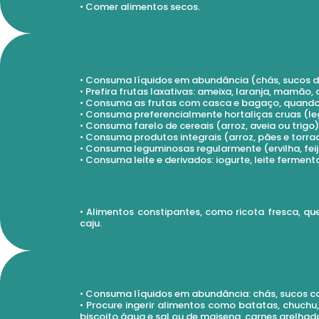
• Comer alimentos secos.
• Consuma líquidos em abundância (chás, sucos di
• Prefira frutas laxativas: ameixa, laranja, mamã
• Consuma as frutas com casca e bagaço, quando 
• Consuma preferencialmente hortaliças cruas (le
• Consuma farelo de cereais (arroz, aveia ou trigo)
• Consuma produtos integrais (arroz, pães e torra
• Consuma leguminosas regularmente (ervilha, feijão
• Consuma leite e derivados: iogurte, leite fermen
• Alimentos constipantes, como ricota fresca, q
caju.
• Consuma líquidos em abundância: chás, sucos c
• Procure ingerir alimentos como batatas, chuchu
biscoito água e sal ou de maisena, carnes grelhada