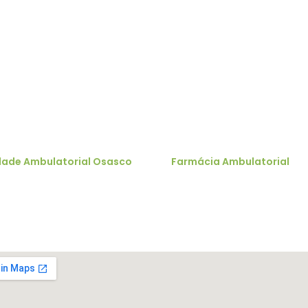
obre o estacionamento Unidade Av. Dr. Arnald
COMO CHEGAR
dade Ambulatorial Osasco
Farmácia Ambulatorial
 Benedito Américo de Oliveira, 122 -
R. da Consolação, 2049 -
la Yara, Osasco - SP - 06028-080
Consolação, São Paulo - SP, 01
100
 no mapa
Ver no mapa