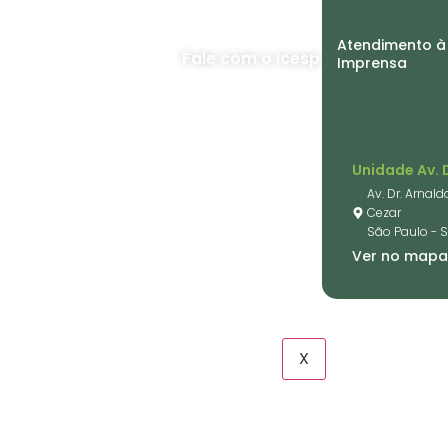
Atendimento à
Fale com o Icesp
Imprensa
Unidade Av. 
Institucional
Av. Dr. Arnald
Cezar
São Paulo - 
Ver no map
Pacientes e familiares
X
Dados