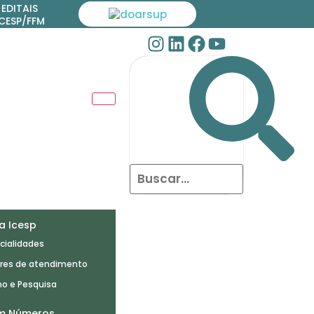
EDITAIS
ICESP/FFM
ra Icesp
cialidades
res de atendimento
no e Pesquisa
em Números