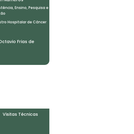
stência, Ensino, Pesquisa e
tão
stro Hospitalar de Câncer
Octavio Frias de
Icesp nas redes sociais
Visitas Técnicas