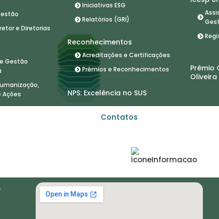
Iniciativas ESG
Assi
Gestão
Relatórios (GRI)
Ges
etor e Diretorias
Regi
Reconhecimentos
Acreditações e Certificações
 e Gestão
Prêmio 
Prêmios e Reconhecimentos
a
Oliveira
 Humanização,
NPS: Excelência no SUS
e Ações
Contatos
INSTITUIÇÃO DE REFERÊNCIA EM
ASSISTÊNCIA, ENSINO E PESQUISA
mil
Pacientes atendidos
desde a inauguração
-